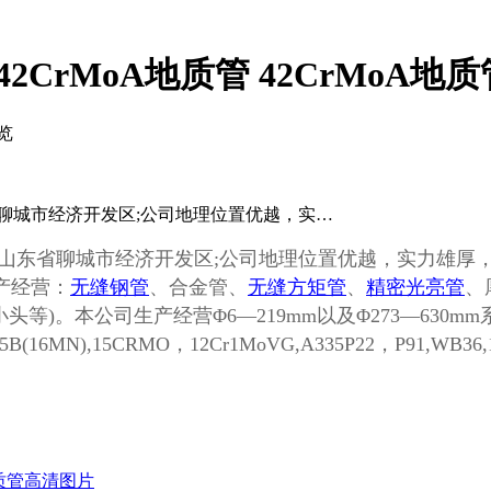
2CrMoA地质管 42CrMoA地
览
省聊城市经济开发区;公司地理位置优越，实…
山东省聊城市经济开发区
;
公司地理位置优越，实力雄厚
产经营：
无缝钢管
、合金管、
无缝方矩管
、
精密光亮管
、
小头等
)
。本公司生产经营
Φ6—219mm
以及
Φ273—630mm
5B(16MN),15CRMO
，
12Cr1MoVG,A335P22
，
P91,WB36,
A地质管高清图片