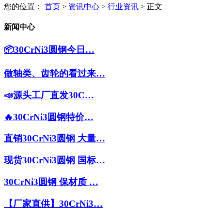
您的位置：
首页
>
资讯中心
>
行业资讯
> 正文
新闻中心
📦30CrNi3圆钢今日…
做轴类、齿轮的看过来…
📣源头工厂直发30C…
🔥30CrNi3圆钢特价…
直销30CrNi3圆钢 大量…
现货30CrNi3圆钢 国标…
30CrNi3圆钢 保材质 …
【厂家直供】30CrNi3…