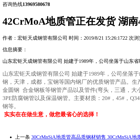
咨询热线
13969580678
42CrMoA地质管正在发货 湖南4
作者：宏钜天成钢管有限公司
时间：2019/8/21 15:26:17
22
次浏
信息摘要：
山东宏钜天成钢管有限公司 始建于1989年，公司坐落于山东
山东宏钜天成钢管有限公司
始建于
1989
年，公司坐落于
钢，天津，成都，宝钢等国内钢厂的优质钢管产品。生
金圆钢 合金钢板等钢管产品以及管件
(
弯头，三通，大
3PE
防腐钢管以及保温钢管。主要材质：
20#
，
45#
，
Q34
钢等。
实实在在做生意，做您最省心的选择！
上一条
30CrMnSiA地质管高品质钢材销售 30CrMnSi