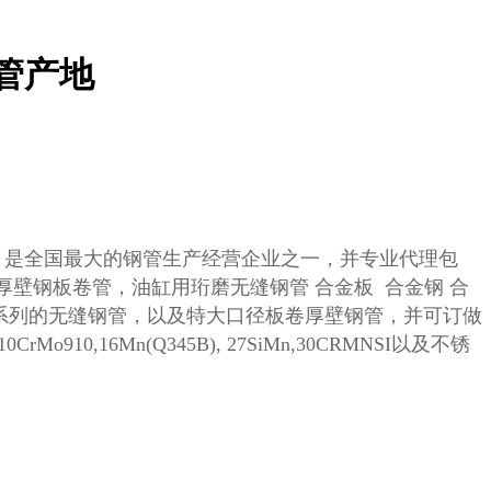
质管产地
，是全国最大的钢管生产经营企业之一，并专业代理包
厚壁钢板卷管，油缸用珩磨无缝钢管
合金板 合金钢 合
系列的无缝钢管，以及特大口径板卷厚壁钢管，并可订做
10CrMo910,16Mn(Q345B), 27SiMn,30CRMNSI
以及不锈