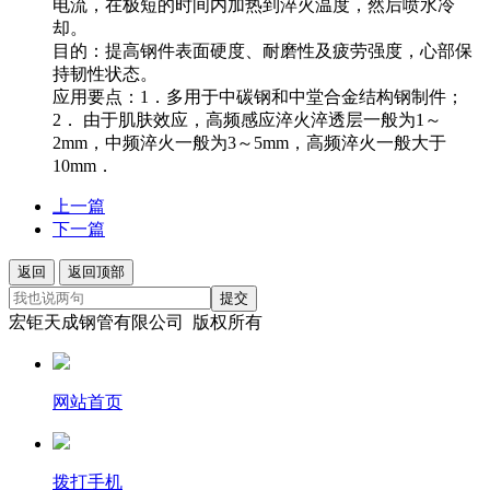
电流，在极短的时间内加热到淬火温度，然后喷水冷
却。
目的：提高钢件表面硬度、耐磨性及疲劳强度，心部保
持韧性状态。
应用要点：1．多用于中碳钢和中堂合金结构钢制件；
2． 由于肌肤效应，高频感应淬火淬透层一般为1～
2mm，中频淬火一般为3～5mm，高频淬火一般大于
10mm．
上一篇
下一篇
返回
返回顶部
提交
宏钜天成钢管有限公司 版权所有
网站首页
拨打手机