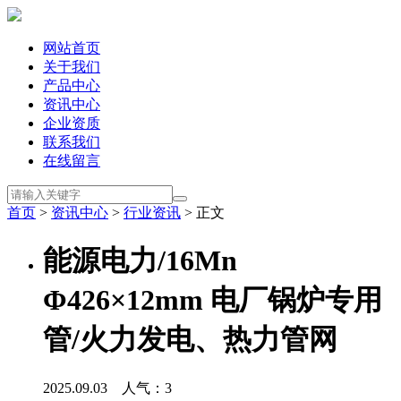
网站首页
关于我们
产品中心
资讯中心
企业资质
联系我们
在线留言
首页
>
资讯中心
>
行业资讯
> 正文
能源电力/16Mn
Φ426×12mm 电厂锅炉专用
管/火力发电、热力管网
2025.09.03 人气：
3