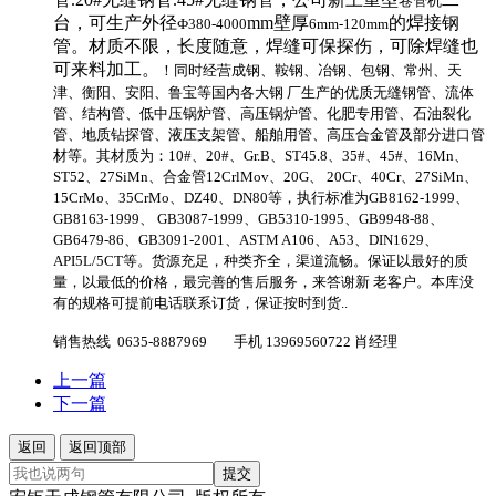
卷管机
台，可生产外径
mm壁厚
的焊接钢
Ф380-4000
6mm-120mm
管。材质不限，长度随意，焊缝可保探伤，可除焊缝也
可来料加工。
！同时经营成钢、鞍钢、冶钢、包钢、常州、天
津、衡阳、安阳、鲁宝等国内各大钢 厂生产的优质无缝钢管、流体
管、结构管、低中压锅炉管、高压锅炉管、化肥专用管、石油裂化
管、地质钻探管、液压支架管、船舶用管、高压合金管及部分进口管
材等。其材质为：10#、20#、Gr.B、ST45.8、35#、45#、16Mn、
ST52、27SiMn、合金管12CrlMov、20G、 20Cr、40Cr、27SiMn、
15CrMo、35CrMo、DZ40、DN80等，执行标准为GB8162-1999、
GB8163-1999、 GB3087-1999、GB5310-1995、GB9948-88、
GB6479-86、GB3091-2001、ASTM A106、A53、DIN1629、
API5L/5CT等。货源充足，种类齐全，渠道流畅。保证以最好的质
量，以最低的价格，最完善的售后服务，来答谢新 老客户。本库没
有的规格可提前电话联系订货，保证按时到货..
销售热线 0635-8887969 手机 13969560722 肖经理
上一篇
下一篇
返回
返回顶部
提交