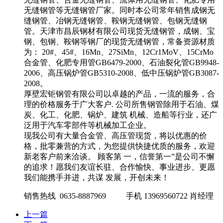
无缝钢管等无缝钢管厂家。同时本公司常年销售成钢无
缝钢管、冶钢无缝钢管、鞍钢无缝钢管、包钢无缝钢
管。天津市昌辰钢材有限公司现货无缝钢管，成钢、宝
钢、包钢、鞍钢等钢厂的现货无缝钢管，常备资源材质
为： 20#、45#、16Mn、27SiMn、12Cr1MoV、15CrMo
合金管、化肥专用管GB6479-2000、石油裂化管GB9948-
2006、高压锅炉管GB5310-2008、低中压锅炉管GB3087-
2008。
厚壁宏钜钢管有限公司以卓越的产品，一流的服务，合
理的价格服务于广大客户. 公司所售钢管除用于石油、煤
炭、化工、化肥、锅炉、建筑 机械、造船等行业，还广
泛用于汽车零部件等机械加工企业。
现我公司有大量合金管、高压管现货，将以优惠的价
格，批零兼营的方式，为您提供快捷优质的服务，欢迎
新老客户前来洽谈。 顾客第 一，信誉第一”是公司不懈
的追求！愿我们友谊长驻、合作愉快、事业进步、更愿
我们能携手并进，共谋 发展，开创未来！
销售热线 0635-8887969 手机 13969560722 肖经理
上一篇