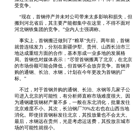
受竞争。
“现在，首钢停产并未对公司带来太多影响和损失，但
搬到河北省后，其主要产能都集中在这里，不得不面对
河北钢铁集团的竞争。”业内人士强调称。
事实上，首钢搬迁做到了“粮草”先行。两年前，首钢
就曾连续发力，分别在新疆伊犁、贵州、山西长治市三
地达成重组方面的合作，基本形成一业多地的发展格
局。首钢也对媒体表示：“尽管首钢搬离了北京，在北京
的市场份额可能会降低，但首钢不会放弃竞争。首钢并
购的通钢、长治、水钢，计划在今年更改为首钢的厂
标。”
不过，对于首钢并购的通钢、长治、水钢等几家子公
司进入北京的可能性，有分析师直称市场难度很大。因
为通钢建筑钢材产量不多，一般在东北消化，批量发往
北京难度不小。其次，长治钢厂70%左右也在山西当地
消化。即使挂首钢标发往北京，其投放量也不会太大。
最后，水钢远在贵州，光是考虑运送费，其投放京城市
场的可能性就很小。