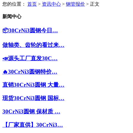
您的位置：
首页
>
资讯中心
>
钢管报价
> 正文
新闻中心
📦30CrNi3圆钢今日…
做轴类、齿轮的看过来…
📣源头工厂直发30C…
🔥30CrNi3圆钢特价…
直销30CrNi3圆钢 大量…
现货30CrNi3圆钢 国标…
30CrNi3圆钢 保材质 …
【厂家直供】30CrNi3…