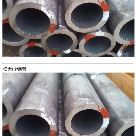
45无缝钢管