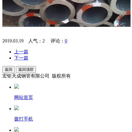
2019.03.19 人气：
2
评论：
0
上一篇
下一篇
返回
返回顶部
宏钜天成钢管有限公司 版权所有
网站首页
拨打手机