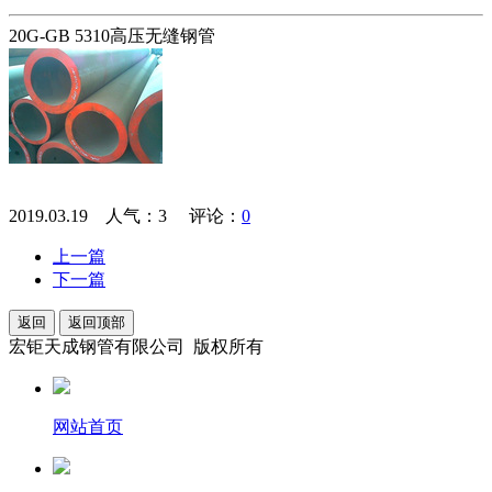
20G-GB 5310高压无缝钢管
2019.03.19 人气：
3
评论：
0
上一篇
下一篇
返回
返回顶部
宏钜天成钢管有限公司 版权所有
网站首页