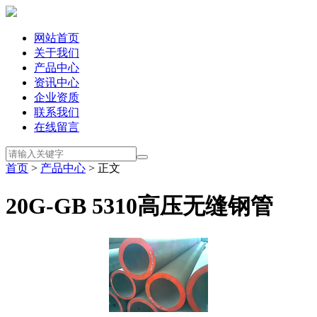
网站首页
关于我们
产品中心
资讯中心
企业资质
联系我们
在线留言
首页
>
产品中心
> 正文
20G-GB 5310高压无缝钢管