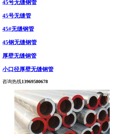
45号无缝钢管
45号无缝管
45#无缝钢管
45钢无缝钢管
厚壁无缝钢管
小口径厚壁无缝钢管
咨询热线
13969580678