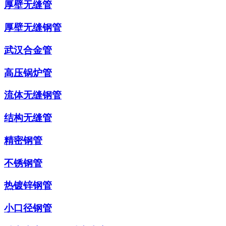
厚壁无缝管
厚壁无缝钢管
武汉合金管
高压锅炉管
流体无缝钢管
结构无缝管
精密钢管
不锈钢管
热镀锌钢管
小口径钢管