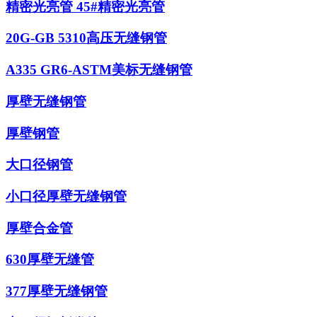
精密光亮管 45#精密光亮管
20G-GB 5310高压无缝钢管
A335 GR6-ASTM美标无缝钢管
厚壁无缝钢管
厚壁钢管
大口径钢管
小口径厚壁无缝钢管
厚壁合金管
630厚壁无缝管
377厚壁无缝钢管